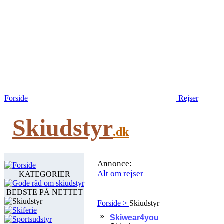
Forside
|
Rejser
Skiudstyr
.dk
Annonce:
Forside
Alt om rejser
KATEGORIER
Gode råd om skiudstyr
BEDSTE PÅ NETTET
Skiudstyr
Forside >
Skiudstyr
Skiferie
Sportsudstyr